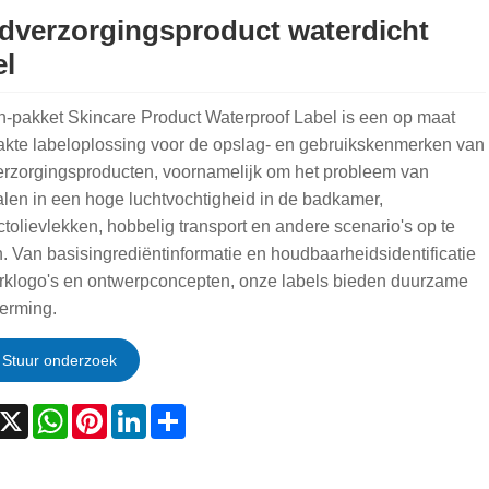
dverzorgingsproduct waterdicht
el
n-pakket Skincare Product Waterproof Label is een op maat
kte labeloplossing voor de opslag- en gebruikskenmerken van
erzorgingsproducten, voornamelijk om het probleem van
alen in een hoge luchtvochtigheid in de badkamer,
tolievlekken, hobbelig transport en andere scenario's op te
. Van basisingrediëntinformatie en houdbaarheidsidentificatie
erklogo's en ontwerpconcepten, onze labels bieden duurzame
erming.
Stuur onderzoek
acebook
X
WhatsApp
Pinterest
LinkedIn
Share