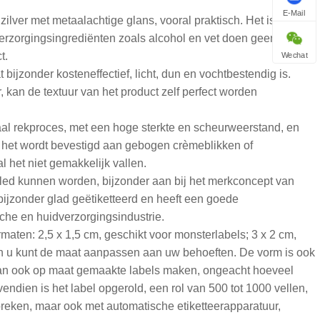
E-Mail
 zilver met metaalachtige glans, vooral praktisch. Het is
erzorgingsingrediënten zoals alcohol en vet doen geen pijn.
t.
Wechat
 bijzonder kosteneffectief, licht, dun en vochtbestendig is.
, kan de textuur van het product zelf perfect worden
iaal rekproces, met een hoge sterkte en scheurweerstand, en
s het wordt bevestigd aan gebogen crèmeblikken of
al het niet gemakkelijk vallen.
cycled kunnen worden, bijzonder aan bij het merkconcept van
 bijzonder glad geëtiketteerd en heeft een goede
che en huidverzorgingsindustrie.
maten: 2,5 x 1,5 cm, geschikt voor monsterlabels; 3 x 2 cm,
 En u kunt de maat aanpassen aan uw behoeften. De vorm is ook
r kan ook op maat gemaakte labels maken, ongeacht hoeveel
dien is het label opgerold, een rol van 500 tot 1000 vellen,
 breken, maar ook met automatische etiketteerapparatuur,