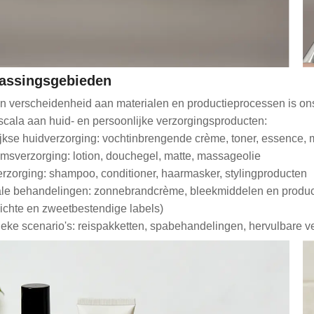
assingsgebieden
n verscheidenheid aan materialen en productieprocessen is ons
scala aan huid- en persoonlijke verzorgingsproducten:
jkse huidverzorging: vochtinbrengende crème, toner, essence, m
msverzorging: lotion, douchegel, matte, massageolie
rzorging: shampoo, conditioner, haarmasker, stylingproducten
le behandelingen: zonnebrandcrème, bleekmiddelen en product
ichte en zweetbestendige labels)
ieke scenario's: reispakketten, spabehandelingen, hervulbare 