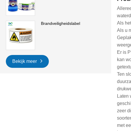
Alleree
waterd
Als het
Brandveiligheidslabel
Als u n
Geplak
weerge
Er is 
kan wo
Bekijk meer
getextu
Ten sl
duurza
drukwe
Laten 
geschi
zeer d
soorte
met ee