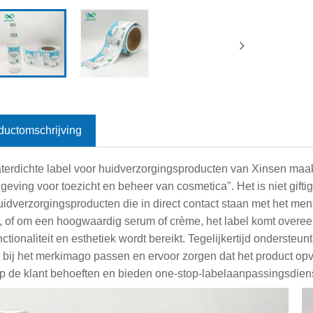
ductomschrijving
terdichte label voor huidverzorgingsproducten van Xinsen maak
geving voor toezicht en beheer van cosmetica". Het is niet giftig
uidverzorgingsproducten die in direct contact staan met het mens
 of om een hoogwaardig serum of crème, het label komt overee
nctionaliteit en esthetiek wordt bereikt. Tegelijkertijd onderste
t bij het merkimago passen en ervoor zorgen dat het product opva
 op de klant behoeften en bieden one-stop-labelaanpassingsdien