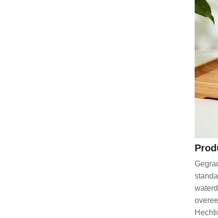
Prod
Gegrad
standa
waterd
overee
Hechti