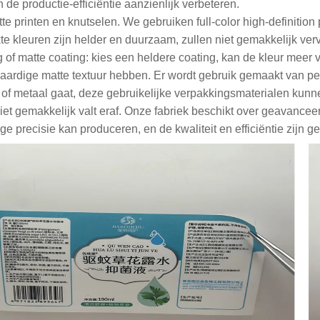
 de productie-efficiëntie aanzienlijk verbeteren.
te printen en knutselen. We gebruiken full-color high-definition p
te kleuren zijn helder en duurzaam, zullen niet gemakkelijk v
g of matte coating: kies een heldere coating, kan de kleur meer 
ardige matte textuur hebben. Er wordt gebruik gemaakt van perma
c of metaal gaat, deze gebruikelijke verpakkingsmaterialen kunne
niet gemakkelijk valt eraf. Onze fabriek beschikt over geavance
ge precisie kan produceren, en de kwaliteit en efficiëntie zijn 