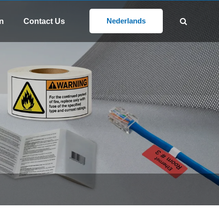
n
VOLG ONS:
@gd-xs.com
Nederlands
n
Contact Us