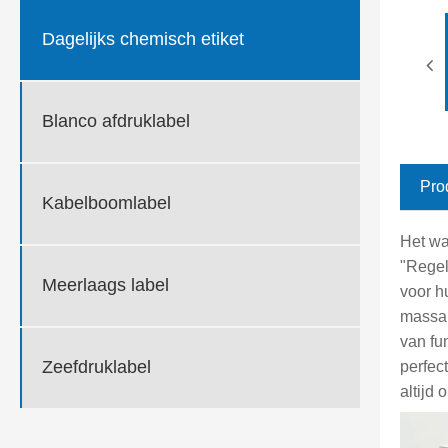
Dagelijks chemisch etiket
Blanco afdruklabel
Pro
Kabelboomlabel
Het wa
"Regel
Meerlaags label
voor h
massa,
van fu
Zeefdruklabel
perfec
altijd