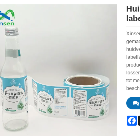
Hui
lab
Xinse
gemaa
huidv
labelf
produc
lossen
tot m
besch
F