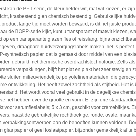
rst kan de PET-serie, de kleur helder wit, mat wit kiezen, er zijn
icht, krasbestendig en chemisch bestendig. Gebruikelijke huidv
 product lange tijd moet worden bewaard, is dit het juiste produc
aar de BOPP-serie kijkt, kunt u transparant of matwit kiezen, wat
t op een transparante glazen fles of reisslang, bijna onzichtbaar
geven, draagbare huidverzorgingslabels maken, het is perfect.
PP-synthetisch papier, dat is gemaakt door middel van een biax
rden gebruikt met thermische overdrachtstechnologie. Zelfs al
reerde verpakkingen, blijft het plat en plakt het zeer stevig en z
otte sluiten milieuvriendelijke polyolefinematerialen, die gere
me ontwikkeling. Het heeft zowel zachtheid als stijfheid. Het is
erstand. Het wordt vooral veel gebruikt in de dagelijkse chemis
we het hebben over de grootte en vorm. Er zijn drie standaardfor
kt voor serumfleslabels; 5 x 3 cm, geschikt voor crèmeblikjes.
ivers, naast de gebruikelijke rechthoekige, ronde, ovale, maa
n verpakkingsontwerpen aan de behoeften kunnen voldoen. Boven
n glas papier of geel loslaatpapier, bijzonder gemakkelijk af te