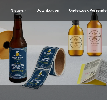
watsapp
E-maile
8613505426090
xinsen
Nieuws
Downloaden
Onderzoek Verzende