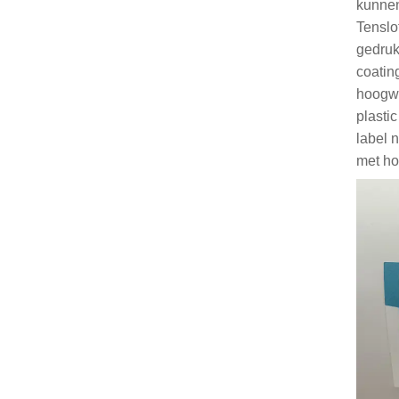
kunnen
Tenslot
gedruk
coatin
hoogwa
plasti
label 
met ho